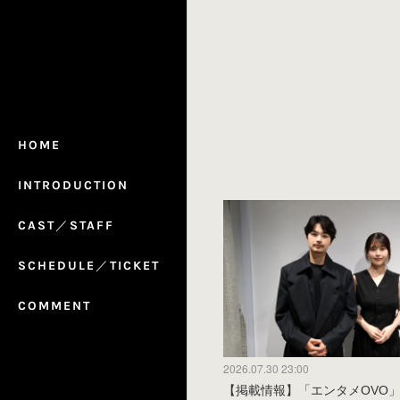
HOME
INTRODUCTION
CAST／STAFF
SCHEDULE／TICKET
COMMENT
2026.07.30 23:00
【掲載情報】「エンタメOVO